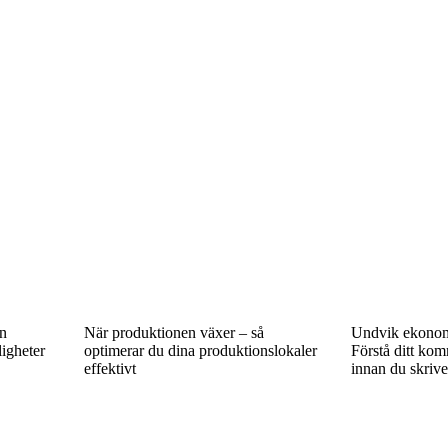
en
När produktionen växer – så
Undvik ekonom
ligheter
optimerar du dina produktionslokaler
Förstå ditt kom
effektivt
innan du skrive