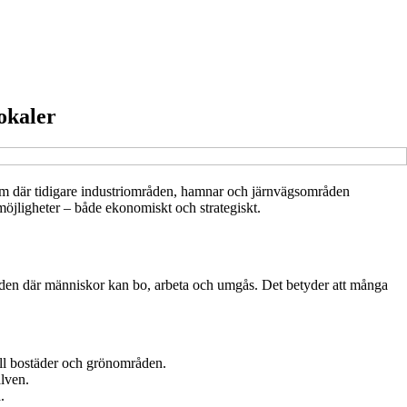
okaler
fram där tidigare industriområden, hamnar och järnvägsområden
 möjligheter – både ekonomiskt och strategiskt.
åden där människor kan bo, arbeta och umgås. Det betyder att många
till bostäder och grönområden.
älven.
.