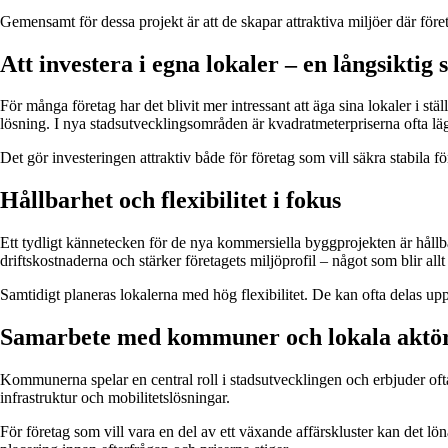
Gemensamt för dessa projekt är att de skapar attraktiva miljöer där för
Att investera i egna lokaler – en långsiktig 
För många företag har det blivit mer intressant att äga sina lokaler i st
lösning. I nya stadsutvecklingsområden är kvadratmeterpriserna ofta läg
Det gör investeringen attraktiv både för företag som vill säkra stabila 
Hållbarhet och flexibilitet i fokus
Ett tydligt kännetecken för de nya kommersiella byggprojekten är hållb
driftskostnaderna och stärker företagets miljöprofil – något som blir al
Samtidigt planeras lokalerna med hög flexibilitet. De kan ofta delas upp
Samarbete med kommuner och lokala aktö
Kommunerna spelar en central roll i stadsutvecklingen och erbjuder oft
infrastruktur och mobilitetslösningar.
För företag som vill vara en del av ett växande affärskluster kan det lö