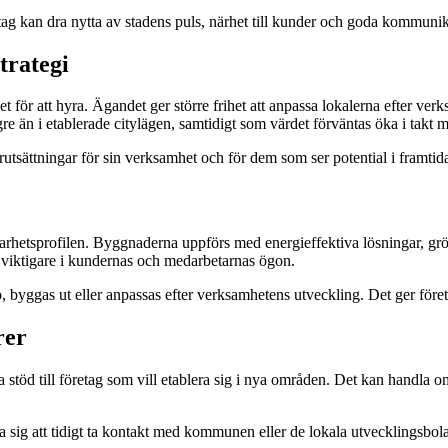
etag kan dra nytta av stadens puls, närhet till kunder och goda kommunik
strategi
ället för att hyra. Ägandet ger större frihet att anpassa lokalerna efter 
re än i etablerade citylägen, samtidigt som värdet förväntas öka i takt 
förutsättningar för sin verksamhet och för dem som ser potential i framti
arhetsprofilen. Byggnaderna uppförs med energieffektiva lösningar, grö
lt viktigare i kundernas och medarbetarnas ögon.
, byggas ut eller anpassas efter verksamhetens utveckling. Det ger företa
rer
a stöd till företag som vill etablera sig i nya områden. Det kan handla
na sig att tidigt ta kontakt med kommunen eller de lokala utvecklingsbola