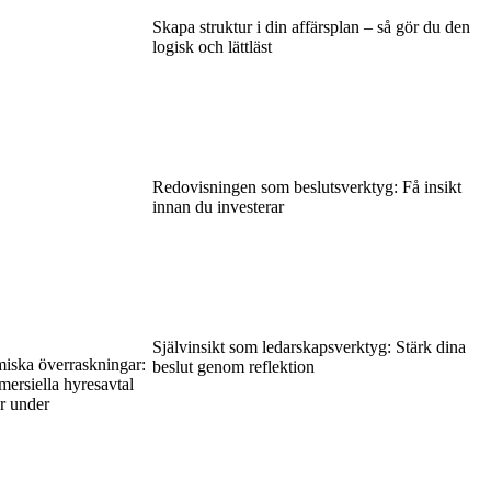
Skapa struktur i din affärsplan – så gör du den
logisk och lättläst
Redovisningen som beslutsverktyg: Få insikt
innan du investerar
Självinsikt som ledarskapsverktyg: Stärk dina
iska överraskningar:
beslut genom reflektion
mersiella hyresavtal
r under