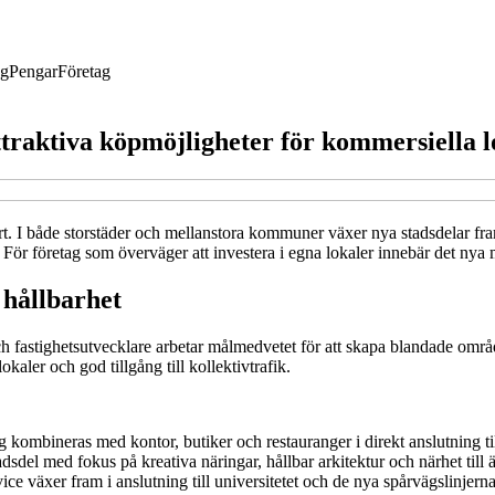
ng
Pengar
Företag
traktiva köpmöjligheter för kommersiella l
fart. I både storstäder och mellanstora kommuner växer nya stadsdelar 
. För företag som överväger att investera i egna lokaler innebär det nya
 hållbarhet
 fastighetsutvecklare arbetar målmedvetet för att skapa blandade omr
aler och god tillgång till kollektivtrafik.
ng kombineras med kontor, butiker och restauranger i direkt anslutning 
dsdel med fokus på kreativa näringar, hållbar arkitektur och närhet till 
ce växer fram i anslutning till universitetet och de nya spårvägslinjerna