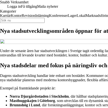
Snabb Verksamhet
Logga in
Få tillgång
Maila nyheter
Kategorier
Karriär
Kontor
Revision
Inlärning
Konferenser
Lager
Lokal
Marknadsföri
Nya stadsutvecklingsområden öppnar för at
Under de senaste åren har stadsutvecklingen i Sverige tagit ordentlig 
omvandlas till levande kvarter med bostäder, kontor, butiker och kultur
Nya stadsdelar med fokus på näringsliv och
Dagens stadsutveckling handlar inte enbart om bostäder. Kommuner och
nya stadsdelar planeras med moderna kontorsbyggnader, flexibla affärslok
Exempel på framträdande projekt är:
Norra Djurgårdsstaden i Stockholm
, där hållbar stadsplaneri
Masthuggskajen i Göteborg
, som utvecklas till en dynamisk sta
Brunnshög i Lund
, där forskningsanläggningar, kontor och servi