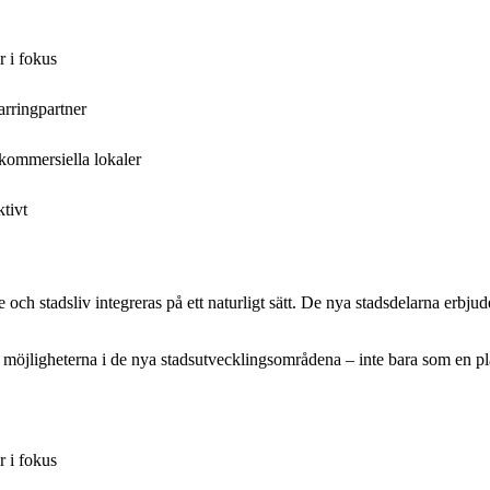
r i fokus
arringpartner
kommersiella lokaler
tivt
och stadsliv integreras på ett naturligt sätt. De nya stadsdelarna erbju
ver möjligheterna i de nya stadsutvecklingsområdena – inte bara som en pl
r i fokus