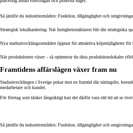
placering innan efterfrågan och priserna stiger.
Så jämför du industriområden: Funktion, tillgänglighet och omgivninga
Strategisk lokalhantering: När fastighetsmäklaren blir din strategiska sp
Nya stadsutvecklingsområden öppnar för attraktiva köpmöjligheter för 
När produktionen växer – så optimerar du dina produktionslokaler effek
Framtidens affärslägen växer fram nu
Stadsutvecklingen i Sverige pekar mot en framtid där näringsliv, boende 
medarbetare och kunder.
För företag som tänker långsiktigt kan det därför vara rätt tid att se ö
Så jämför du industriområden: Funktion, tillgänglighet och omgivninga