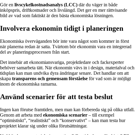
Gör en
livscykelkostnadsanalys (LCC)
där du väger in både
inköpspris, driftkostnader och livslängd. Det ger en mer rättvisande
bild av vad som faktiskt är den bästa ekonomiska lösningen.
Involvera ekonomin tidigt i planeringen
Ekonomiska överväganden bör inte vara något som kommer in först
när planerna redan är satta. Tvärtom bör ekonomin vara en integrerad
del av planeringsprocessen från start.
Det innebär att ekonomiansvariga, projektledare och fackexperter
behöver samarbeta tätt. När ekonomin vävs in i design, materialval och
tidsplan kan man undvika dyra ändringar senare. Det handlar om att
skapa
transparens och gemensam förståelse
för vad som är möjligt
inom de ekonomiska ramarna.
Använd scenarier för att testa beslut
Ingen kan förutse framtiden, men man kan förbereda sig på olika utfall.
Genom att arbeta med
ekonomiska scenarier
– till exempel
“optimistiskt”, “realistiskt” och “konservativt” – kan man testa hur
projektet klarar sig under olika förutsättningar.