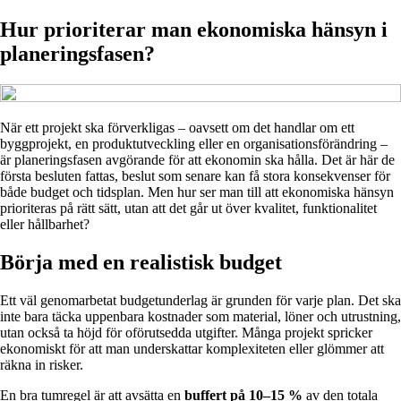
Hur prioriterar man ekonomiska hänsyn i
planeringsfasen?
När ett projekt ska förverkligas – oavsett om det handlar om ett
byggprojekt, en produktutveckling eller en organisationsförändring –
är planeringsfasen avgörande för att ekonomin ska hålla. Det är här de
första besluten fattas, beslut som senare kan få stora konsekvenser för
både budget och tidsplan. Men hur ser man till att ekonomiska hänsyn
prioriteras på rätt sätt, utan att det går ut över kvalitet, funktionalitet
eller hållbarhet?
Börja med en realistisk budget
Ett väl genomarbetat budgetunderlag är grunden för varje plan. Det ska
inte bara täcka uppenbara kostnader som material, löner och utrustning,
utan också ta höjd för oförutsedda utgifter. Många projekt spricker
ekonomiskt för att man underskattar komplexiteten eller glömmer att
räkna in risker.
En bra tumregel är att avsätta en
buffert på 10–15 %
av den totala