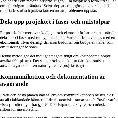
Vad händer om materialpriserna stiger? Om tidsplanen förskjuts? Eller
om efterfrågan förändras? Scenarioplanering gör det lättare att fatta
robusta beslut och justera kursen innan problemen uppstår.
Dela upp projektet i faser och milstolpar
Ett projekt blir mer överskådligt – och ekonomiskt hanterbart – när det
delas upp i faser med tydliga milstolpar. Varje fas bör avslutas med en
ekonomisk utvärdering
, där man bedömer om budgeten håller och
om justeringar behövs.
Denna metod gör det möjligt att agera tidigt om kostnaderna börjar
avvika från planen. Det skapar också en kultur där ekonomiskt
ansvarstagande blir en naturlig del av projektets rytm.
Kommunikation och dokumentation är
avgörande
Även den bästa planen kan fallera om kommunikationen brister. Se till
att alla inblandade känner till de ekonomiska ramarna och förstår varför
vissa prioriteringar har gjorts. Det skapar delaktighet och minskar
risken för missförstånd.