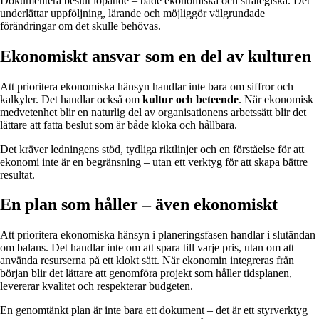
Dokumentera beslut löpande – både ekonomiska och strategiska. Det
underlättar uppföljning, lärande och möjliggör välgrundade
förändringar om det skulle behövas.
Ekonomiskt ansvar som en del av kulturen
Att prioritera ekonomiska hänsyn handlar inte bara om siffror och
kalkyler. Det handlar också om
kultur och beteende
. När ekonomisk
medvetenhet blir en naturlig del av organisationens arbetssätt blir det
lättare att fatta beslut som är både kloka och hållbara.
Det kräver ledningens stöd, tydliga riktlinjer och en förståelse för att
ekonomi inte är en begränsning – utan ett verktyg för att skapa bättre
resultat.
En plan som håller – även ekonomiskt
Att prioritera ekonomiska hänsyn i planeringsfasen handlar i slutändan
om balans. Det handlar inte om att spara till varje pris, utan om att
använda resurserna på ett klokt sätt. När ekonomin integreras från
början blir det lättare att genomföra projekt som håller tidsplanen,
levererar kvalitet och respekterar budgeten.
En genomtänkt plan är inte bara ett dokument – det är ett styrverktyg